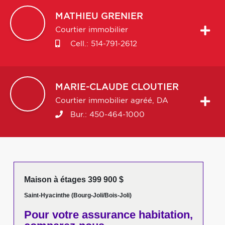
MATHIEU
GRENIER
Courtier immobilier
Cell.:
514-791-2612
MARIE-CLAUDE
CLOUTIER
Courtier immobilier agréé, DA
Bur.:
450-464-1000
Maison à étages 399 900 $
Saint-Hyacinthe (Bourg-Joli/Bois-Joli)
Pour votre
assurance habitation,